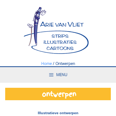
Ga
naar
de
inhoud
Home
Ontwerpen
MENU
ontwerpen
Illustratieve ontwerpen