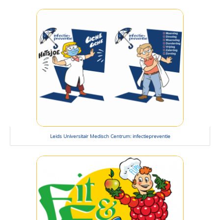
Leids Universitair Medisch Centrum: infectiepreventie