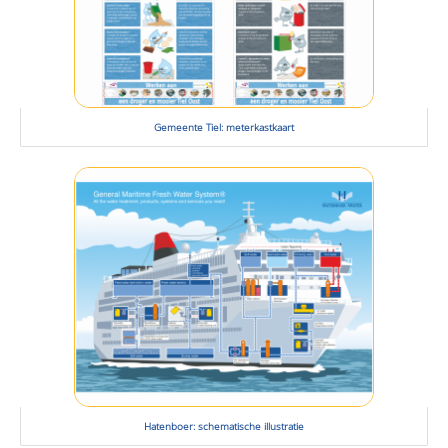
Gemeente Tiel: meterkastkaart
Hatenboer: schematische illustratie