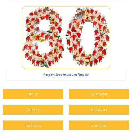
Flipje en Streekmuseum: Flipje 80
strips
illustraties
cartoons
ontwerpen
karakters
animaties